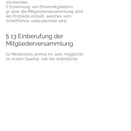
Vorstandes,
f) Ernennung von Ehrenmitgliedern;
g) über die Mitgliederversammlung wird
ein Protokoll erstellt, welches vom
Schriftführer unterzeichnet wird.
§ 13 Einberufung der
Mitgliederversammlung
(1) Mindestens einmal im Jahr, möglichst
im ersten Quartal, soll die ordentliche
Mitgliederversammlung stattfinden. Die
Tagesordnung setzt der Vorstand fest. Die
Einberufung der Mitgliederversammlung
kann auch durch Veröffentlichung im
Mitteilungsblatt der Gemeinde Egenhofen
erfolgen. Eine Frist von zwei Wochen ist
einzuhalten.
(2) Jedes Mitglied kann bis spätestens eine
Woche vor einer Mitgliederversammlung
beim Vorstand schriftlich eine Ergänzung
der Tagesordnung beantragen. Der
Versammlungsleiter hat zu Beginn der
Mitgliederversammlung die Ergänzung
bekanntzugeben. Über Anträge auf
Ergänzung der Tagesordnung, die in der