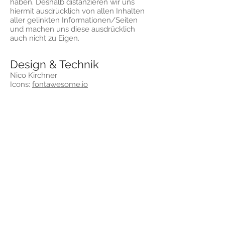
haben. Deshalb distanzieren wir uns
hiermit ausdrücklich von allen Inhalten
aller gelinkten Informationen/Seiten
und machen uns diese ausdrücklich
auch nicht zu Eigen.
Design & Technik
Nico Kirchner
Icons:
fontawesome.io
Badeverein Egenhofen e.V.
© Badeverein Egenhofen e.V.
Home
Impressum